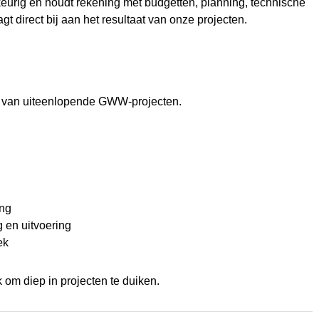
eurig en houdt rekening met budgetten, planning, technische
t direct bij aan het resultaat van onze projecten.
ijs van uiteenlopende GWW-projecten.
ing
 en uitvoering
ek
 om diep in projecten te duiken.