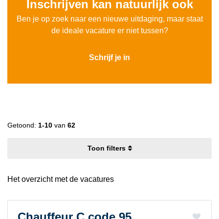
Inschrijven kan natuurlijk ook
Ben je op zoek naar een nieuwe uitdaging, maar staat
de ideale vacature er niet tussen?
Schrijf je in
Getoond:
1-10
van
62
filters
Het overzicht met de vacatures
Chauffeur C code 95