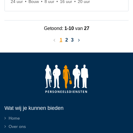
24 uur
Bouw
8 uur
16 uur
20 uur
Getoond:
1-10
van
27
1
2
3
Wat wij je kunnen bieden
Home
Over ons