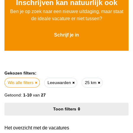
Inschrijven kan natuurlijk ook
Ben je op zoek naar een nieuwe uitdaging, maar staat
de ideale vacature er niet tussen?
Schrijf je in
Gekozen filters:
Wis alle filters
Leeuwarden
25 km
Getoond:
1-10
van
27
filters
Het overzicht met de vacatures